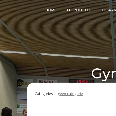
Naar
de
HOME
LESROOSTER
LESAA
inhoud
springen
Gym
Categories:
geen categorie