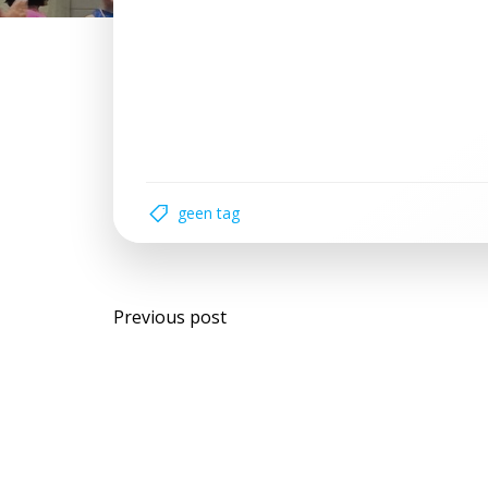
geen tag
Bericht
Previous post
navigatie