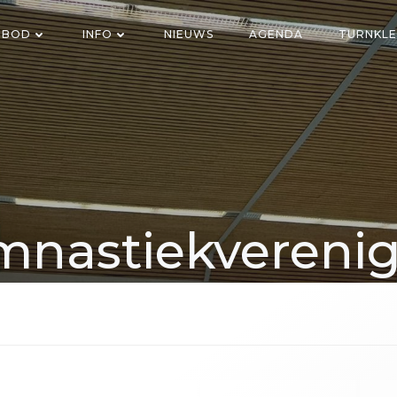
NBOD
INFO
NIEUWS
AGENDA
TURNKLE
nastiekvereni
Voorwaarts Axe