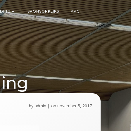
DING
SPONSORKLIKS
AVG
ging
l
by
admin
|
on
november 5, 2017