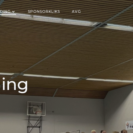
DING
SPONSORKLIKS
AVG
ging
l