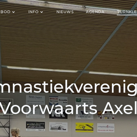
NBOD
INFO
NIEUWS
AGENDA
TURNKLE
nastiekvereni
Voorwaarts Axe