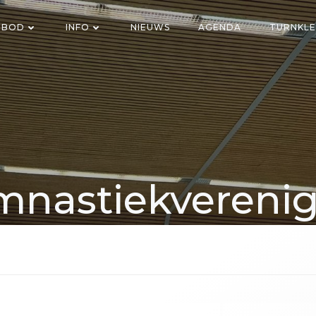
NBOD
INFO
NIEUWS
AGENDA
TURNKLE
nastiekvereni
Voorwaarts Axe