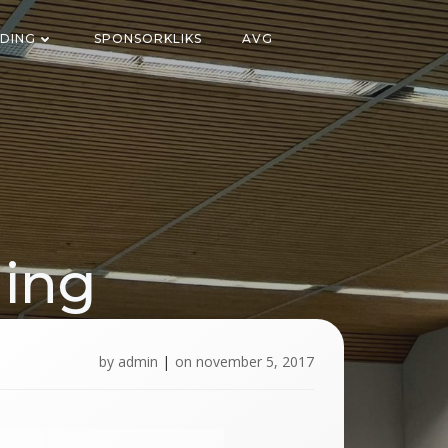
DING
SPONSORKLIKS
AVG
ging
l
by
admin
|
on
november 5, 2017