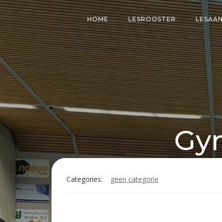
Naar
de
HOME
LESROOSTER
LESAA
inhoud
springen
Gym
Categories:
geen categorie