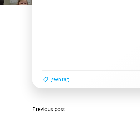
geen tag
Bericht
Previous post
navigatie