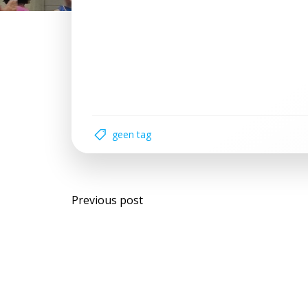
geen tag
Bericht
Previous post
navigatie