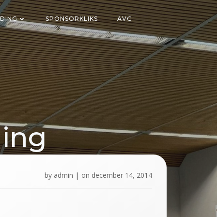
DING
SPONSORKLIKS
AVG
ging
l
by
admin
|
on
december 14, 2014