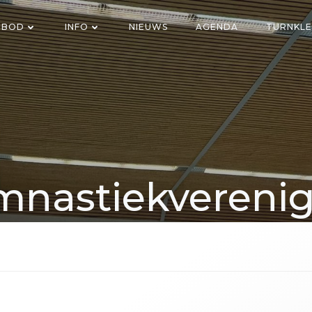
NBOD
INFO
NIEUWS
AGENDA
TURNKLE
nastiekvereni
Voorwaarts Axe