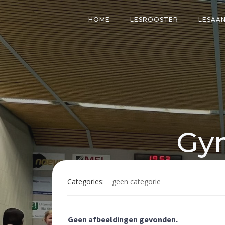
Naar
de
HOME
LESROOSTER
LESAA
inhoud
springen
Gym
Categories:
geen categorie
Geen afbeeldingen gevonden.