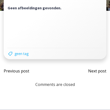
Geen afbeeldingen gevonden.
geen tag
Bericht
Beri
Previous post
Next post
navigatie
navi
Comments are closed