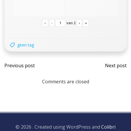
«
‹
van
2
›
»
geen tag
Bericht
Beri
Previous post
Next post
navigatie
navi
Comments are closed
© 2026 . Created using WordPress and
Colibri